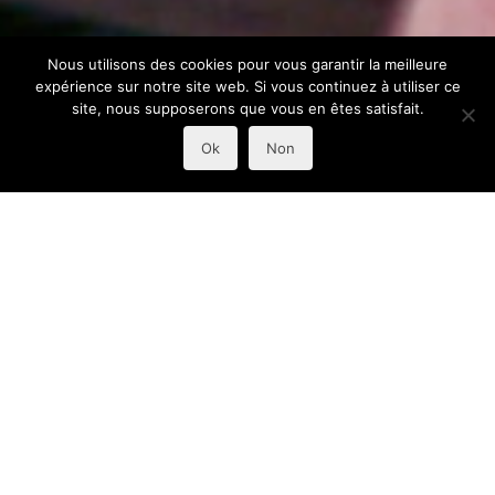
Nous utilisons des cookies pour vous garantir la meilleure
expérience sur notre site web. Si vous continuez à utiliser ce
site, nous supposerons que vous en êtes satisfait.
Ok
Non
Artisans ou créateurs, ils utilisent leurs mains pour
créer des pièces d'exception.
Le reportage industriel pour
illustrer le processus de
création.
Le reportage industriel nécessite écoute et