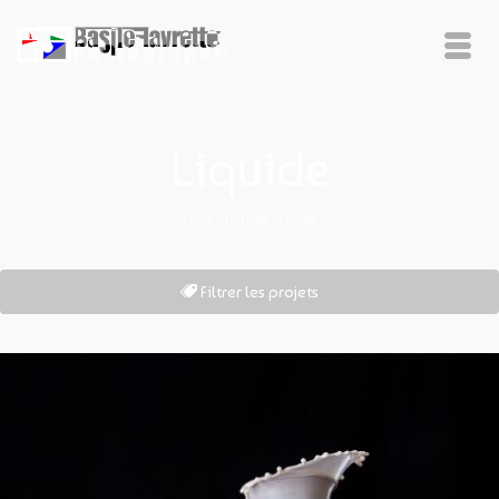
Liquide
Home
/
Portfolio
/
Liquide
Filtrer les projets