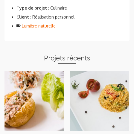
e
itt
ta
b
er
g
Type de projet :
Culinaire
o
er
Client :
Réalisation personnel
Lumière naturelle
o
k
Projets récents
Jacket Potatoes et salade
Portion de taboulé