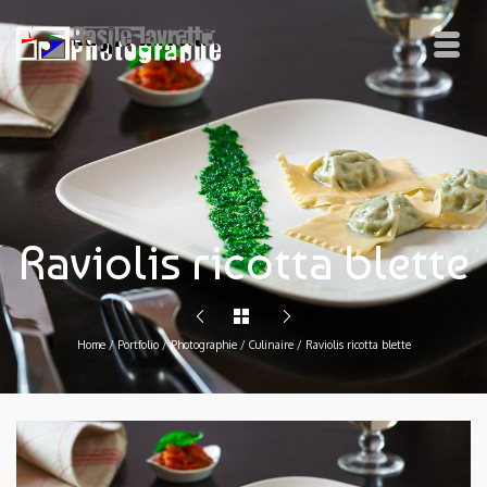
Raviolis ricotta blette
Home
/
Portfolio
/
Photographie
/
Culinaire
/
Raviolis ricotta blette